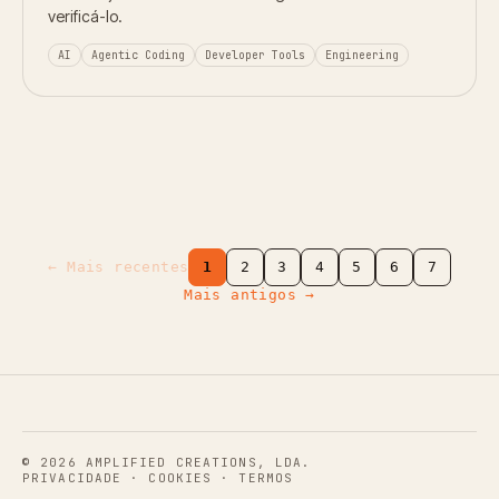
verificá-lo.
AI
Agentic Coding
Developer Tools
Engineering
← Mais recentes
1
2
3
4
5
6
7
Mais antigos →
© 2026 AMPLIFIED CREATIONS, LDA.
PRIVACIDADE
·
COOKIES
·
TERMOS