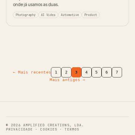
onde já usamos as duas.
Photography
AI Video
Automotive
Product
← Mais recentes
1
2
3
4
5
6
7
Mais antigos →
© 2026 AMPLIFIED CREATIONS, LDA.
PRIVACIDADE
·
COOKIES
·
TERMOS