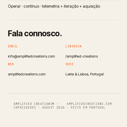
Operar · contínuo · telemetria + iteração + aquisição
Fala connosco.
EMAIL
LINKEDIN
info@amplifiedcreations.com
/amplified-creations
WEB
SEDE
amplifiedcreations.com
Leiria & Lisboa, Portugal
AMPLIFIED CREATIONS® ·
AMPLIFIEDCREATIONS.COM
CAPACIDADES · AUGUST 2026
· FEITO EM PORTUGAL