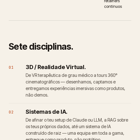
retainers
contínuos
Sete disciplinas.
3D / Realidade Virtual.
01
De VR terapêutica de grau médico a tours 360°
cinematográficos — desenhamos, captamos e
entregamos experiências imersivas como produtos,
não demos.
Sistemas de IA.
02
De afinar o teu setup de Claude ou LLM, a RAG sobre
os teus próprios dados, até um sistema de IA
construído de raiz — uma equipa em toda a gama,
entregue como produto, não protótipo.