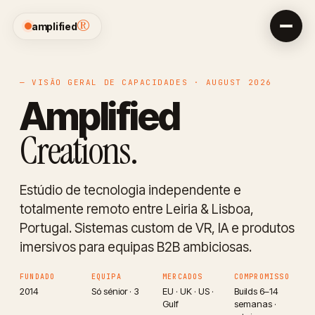
®
amplified
— VISÃO GERAL DE CAPACIDADES · AUGUST 2026
Amplified
Creations.
Estúdio de tecnologia independente e
totalmente remoto entre Leiria & Lisboa,
Portugal. Sistemas custom de VR, IA e produtos
imersivos para equipas B2B ambiciosas.
FUNDADO
EQUIPA
MERCADOS
COMPROMISSO
2014
Só sénior · 3
EU · UK · US ·
Builds 6–14
Gulf
semanas ·