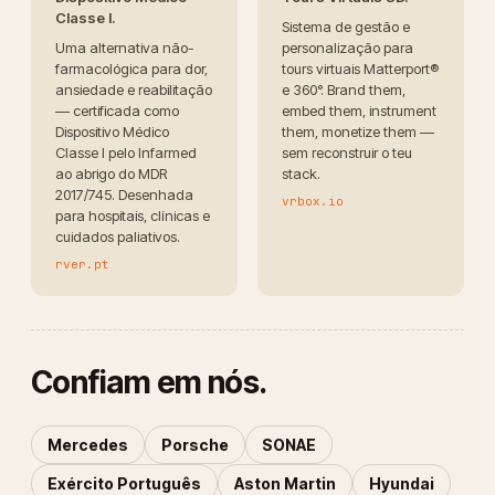
Classe I.
Sistema de gestão e
Uma alternativa não-
personalização para
farmacológica para dor,
tours virtuais Matterport®
ansiedade e reabilitação
e 360°. Brand them,
— certificada como
embed them, instrument
Dispositivo Médico
them, monetize them —
Classe I pelo Infarmed
sem reconstruir o teu
ao abrigo do MDR
stack.
2017/745. Desenhada
vrbox.io
para hospitais, clínicas e
cuidados paliativos.
rver.pt
Confiam em nós.
Mercedes
Porsche
SONAE
Exército Português
Aston Martin
Hyundai