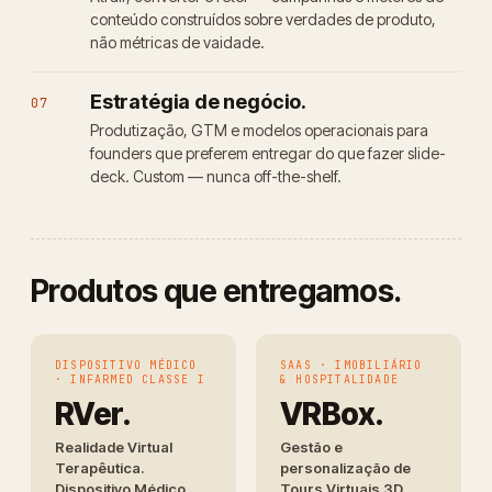
conteúdo construídos sobre verdades de produto,
não métricas de vaidade.
Estratégia de negócio.
07
Produtização, GTM e modelos operacionais para
founders que preferem entregar do que fazer slide-
deck. Custom — nunca off-the-shelf.
Produtos que entregamos.
DISPOSITIVO MÉDICO
SAAS · IMOBILIÁRIO
· INFARMED CLASSE I
& HOSPITALIDADE
RVer.
VRBox.
Realidade Virtual
Gestão e
Terapêutica.
personalização de
Dispositivo Médico
Tours Virtuais 3D.