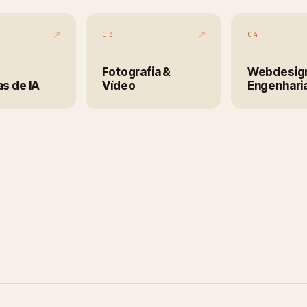
↗
↗
03
04
Fotografia &
Webdesig
s de IA
Vídeo
Engenhari