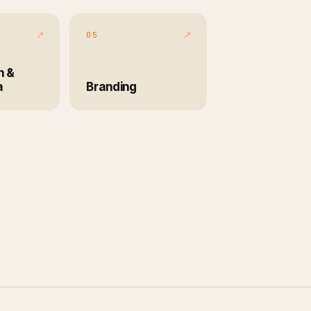
↗
↗
05
n &
a
Branding