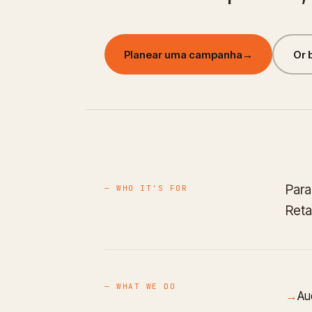
Planear uma campanha
→
Or 
Para
— WHO IT'S FOR
Reta
— WHAT WE DO
Au