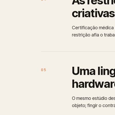
As restr
criativas
Certificação médica 
restrição afia o trab
Uma lin
05
hardware
O mesmo estúdio dese
objeto; fingir o cont