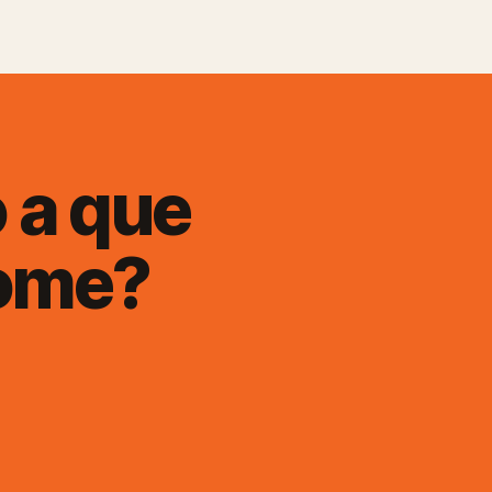
 a que
ome?