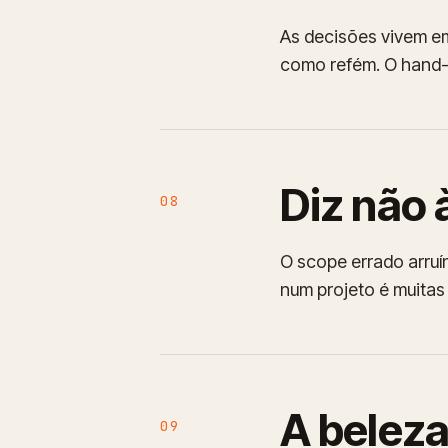
As decisões vivem e
como refém. O hand-o
Diz não 
08
O scope errado arruín
num projeto é muitas
A beleza
09