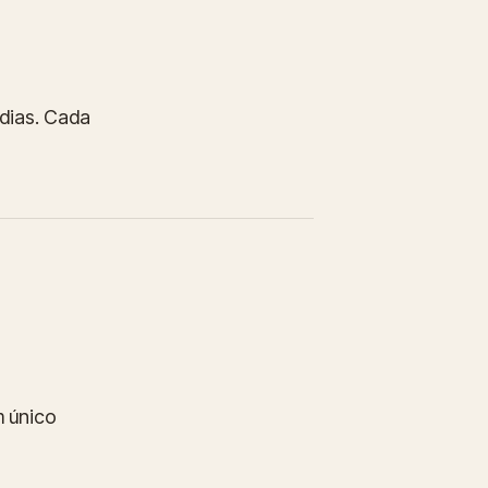
 dias. Cada
m único