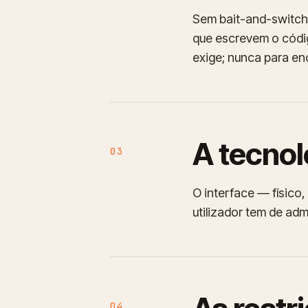
Sem bait-and-switch
que escrevem o códig
exige; nunca para enc
A tecnol
03
O interface — físico,
utilizador tem de adm
04