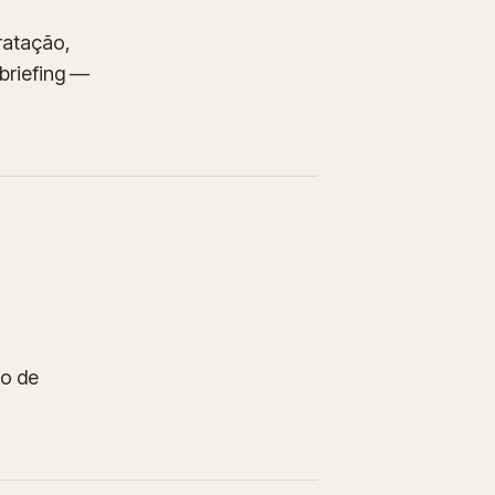
ratação,
briefing —
ão de