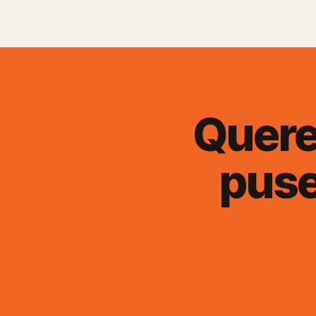
Quere
pus