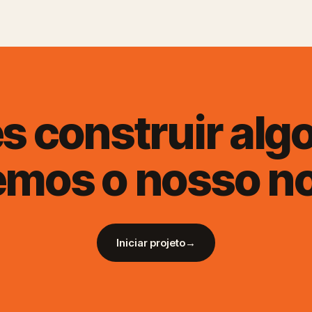
s construir algo
emos o nosso n
Iniciar projeto
→