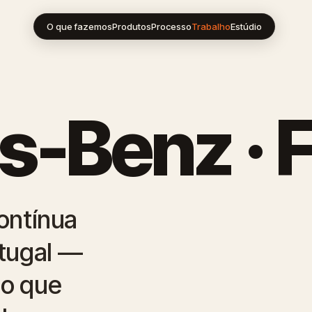
O que fazemos
Produtos
Processo
Trabalho
Estúdio
-Benz · F
ontínua
tugal —
io que