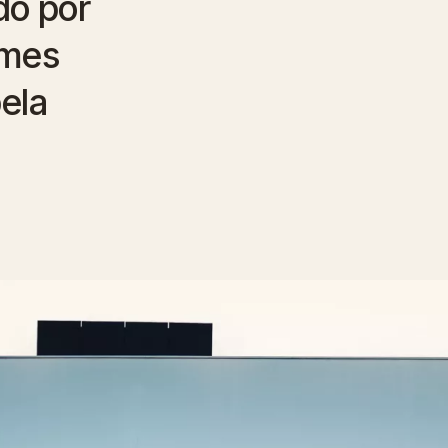
do por
ames
ela