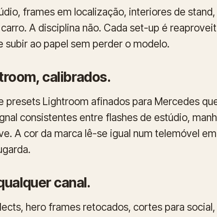
údio, frames em localização, interiores de stand
carro. A disciplina não. Cada set-up é reaprove
 e subir ao papel sem perder o modelo.
troom, calibrados.
e presets Lightroom afinados para Mercedes qu
nal consistentes entre flashes de estúdio, man
ve. A cor da marca lê-se igual num telemóvel em
ugarda.
qualquer canal.
lects, hero frames retocados, cortes para social, 