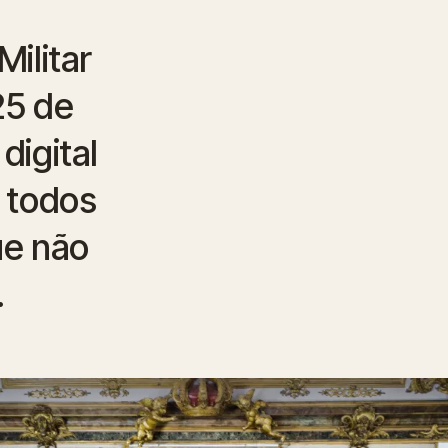
ilitar
25 de
digital
 todos
ue não
.