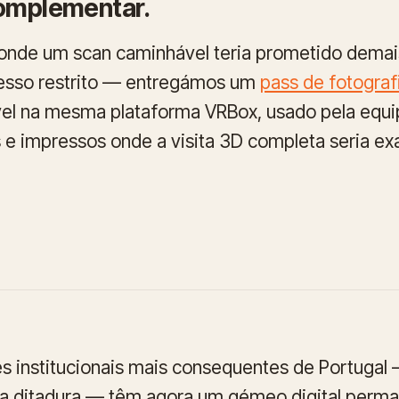
omplementar.
onde um scan caminhável teria prometido demais
cesso restrito — entregámos um
pass de fotograf
vel na mesma plataforma VRBox, usado pela eq
s e impressos onde a visita 3D completa seria ex
es institucionais mais consequentes de Portugal
 ditadura — têm agora um gémeo digital permane