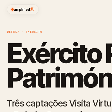
®
amplified
DEFESA · EXÉRCITO
Exército 
Patrimóni
Três captações Visita Virtu