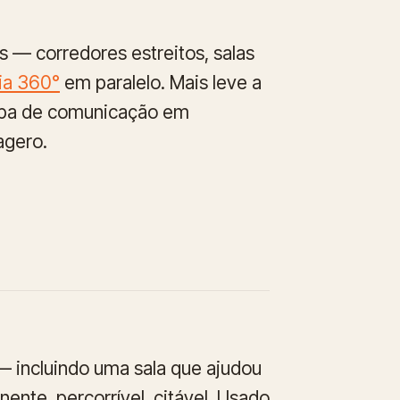
 — corredores estreitos, salas
ia 360°
em paralelo. Mais leve a
uipa de comunicação em
agero.
 — incluindo uma sala que ajudou
nte, percorrível, citável. Usado