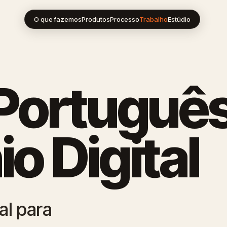
O que fazemos
Produtos
Processo
Trabalho
Estúdio
Português
o Digital
al para