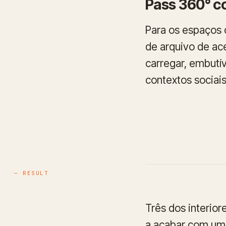
Pass 360° c
Para os espaços 
de arquivo de a
carregar, embutí
contextos sociai
— RESULT
Três dos interior
a acabar com uma