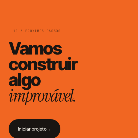
Comércio de
Luxo à Medida
— 11 / PRÓXIMOS PASSOS
Vamos
construir
algo
improvável.
Iniciar projeto
→