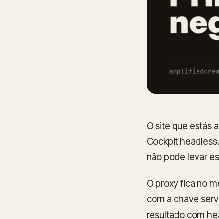
O site que estás 
Cockpit headless
não pode levar e
O proxy fica no m
com a chave serve
resultado com hea