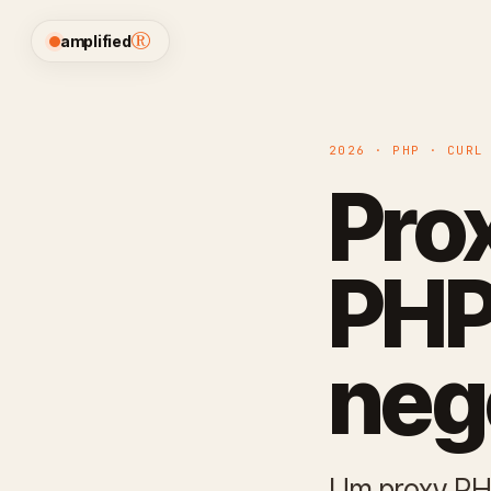
®
amplified
2026 · PHP · CURL
Pro
PHP
neg
Um proxy PHP