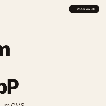
← Voltar ao lab
m
bP
 a um CMS