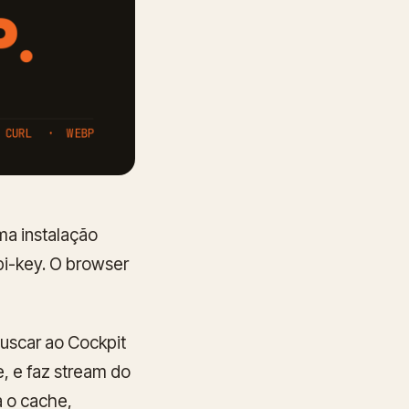
ma instalação
pi-key. O browser
buscar ao Cockpit
, e faz stream do
a o cache,