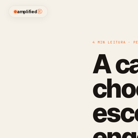
®
amplified
4 MIN LEITURA · P
A c
cho
esc
eng