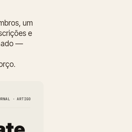
mbros, um
scrições e
chado —
orço.