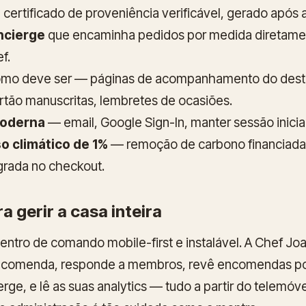
m certificado de proveniência verificável, gerado após
ncierge
que encaminha pedidos por medida diretamen
f.
omo deve ser — páginas de acompanhamento do desti
tão manuscritas, lembretes de ocasiões.
moderna
— email, Google Sign-In, manter sessão inicia
 climático de 1%
— remoção de carbono financiada
grada no checkout.
 gerir a casa inteira
 centro de comando mobile-first e instalável. A Chef J
ncomenda, responde a membros, revê encomendas po
rge, e lê as suas analytics — tudo a partir do telemóv