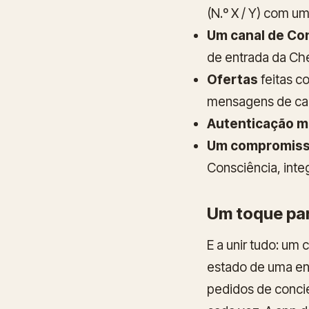
(N.º X / Y) com u
Um canal de Co
de entrada da Che
Ofertas
feitas c
mensagens de car
Autenticação 
Um compromisso
Consciência, inte
Um toque para
E a unir tudo: um
estado de uma e
pedidos de concie