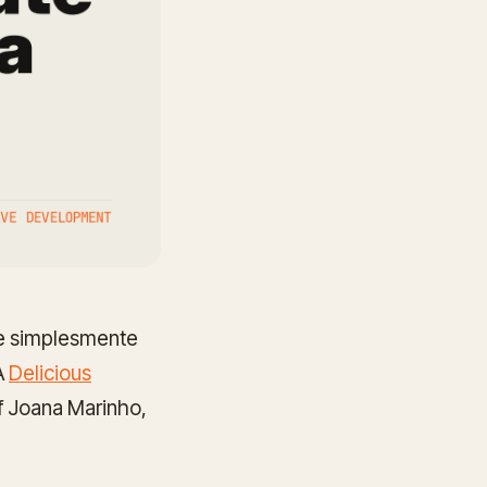
ue simplesmente
A
Delicious
f Joana Marinho,