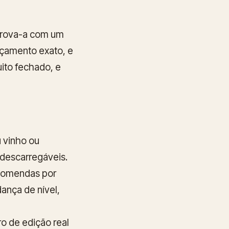
aprova-a com um
rçamento exato, e
ito fechado, e
 vinho ou
 descarregáveis.
ncomendas por
nça de nível,
 de edição real