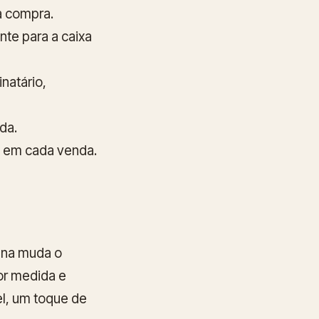
 a compra.
te para a caixa
natário,
da.
 em cada venda.
oana muda o
r medida e
el, um toque de