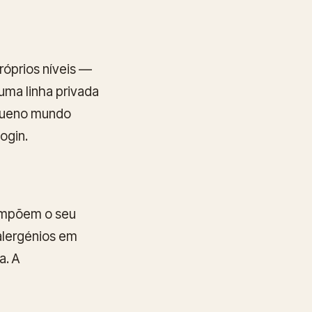
róprios níveis —
ma linha privada
equeno mundo
ogin.
compõem o seu
 alergénios em
a. A