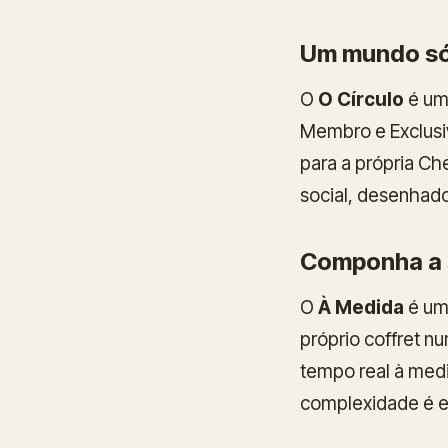
Um mundo só
O
O Círculo
é uma
Membro e Exclusi
para a própria C
social, desenhado
Componha a 
O
À Medida
é um 
próprio coffret n
tempo real à med
complexidade é en