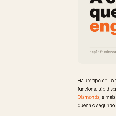
Há um tipo de lux
funciona
, tão di
Diamonds
, a mai
queria o segundo t