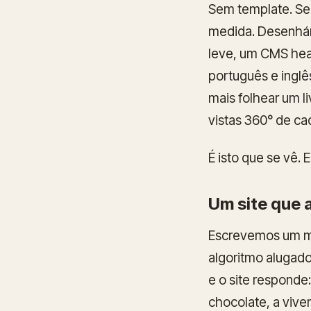
Sem template. Sem
medida. Desenhám
leve, um CMS head
português e ingl
mais folhear um l
vistas 360° de ca
É isto que se vê. 
Um site que 
Escrevemos um mo
algoritmo alugado
e o site responde
chocolate, a vive