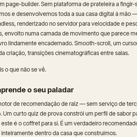
 page-builder. Sem plataforma de prateleira a fingir-s
os e desenvolvemos toda a sua casa digital à mão 
less, renderizado no servidor para velocidade e pesq
ês, envolto numa camada de movimento que parece me
ivro lindamente encadernado. Smooth-scroll, um curso
da criação, transições cinematográficas entre salas.
Eis o que não se vê.
aprende o seu paladar
tor de recomendação de raiz — sem serviço de terc
. Um curto quiz de prova constrói um perfil de sabor pa
:
este é o coffret para si.
É um verdadeiro recomendador
r inteiramente dentro da casa que construímos.