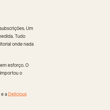
subscrições. Um
medida. Tudo
torial onde nada
 sem esforço. O
 importou o
 e a
Delicious