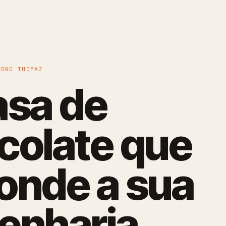
EDRO THOMAZ
asa de
colate que
onde a sua
enharia