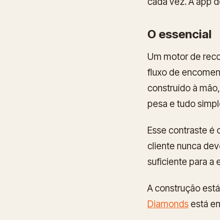
cada vez. A app d
O essencial
Um motor de rec
fluxo de encomen
construído à mão,
pesa e tudo sim
Esse contraste é 
cliente nunca dev
suficiente para a 
A construção está
Diamonds
está em