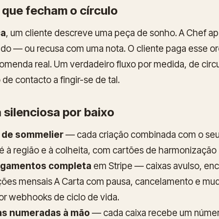
que fecham o círculo
ca
, um cliente descreve uma peça de sonho. A Chef 
ado — ou recusa com uma nota. O cliente paga esse o
menda real. Um verdadeiro fluxo por medida, de circu
de contacto a fingir-se de tal.
 silenciosa por baixo
 de sommelier
— cada criação combinada com o seu
até à região e à colheita, com cartões de harmonização
agamentos completa
em Stripe — caixas avulso, e
ções mensais
A Carta
com pausa, cancelamento e muda
or webhooks de ciclo de vida.
das numeradas à mão
— cada caixa recebe um número