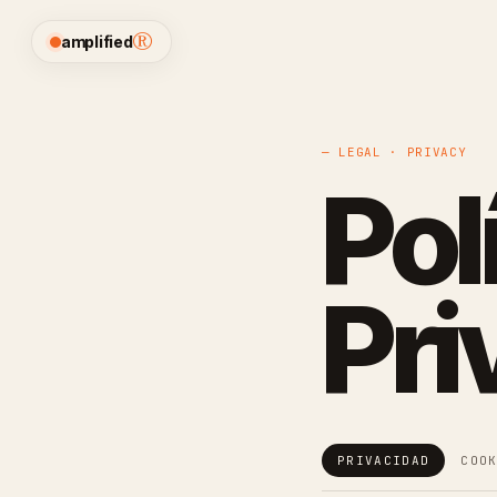
®
amplified
— LEGAL · PRIVACY
Pol
Pri
PRIVACIDAD
COO