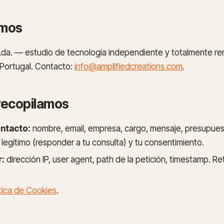
omos
 Lda. — estudio de tecnología independiente y totalmente r
, Portugal. Contacto:
info@amplifiedcreations.com
.
 recopilamos
ontacto:
nombre, email, empresa, cargo, mensaje, presupuest
s legítimo (responder a tu consulta) y tu consentimiento.
r:
dirección IP, user agent, path de la petición, timestamp. R
ítica de Cookies
.