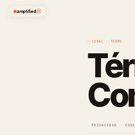
®
amplified
— LEGAL · TERMS
Tér
Co
PRIVACIDAD
COO