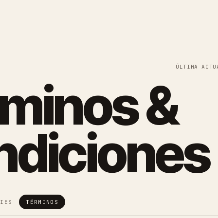
ÚLTIMA ACTU
minos &
ndiciones
KIES
TÉRMINOS