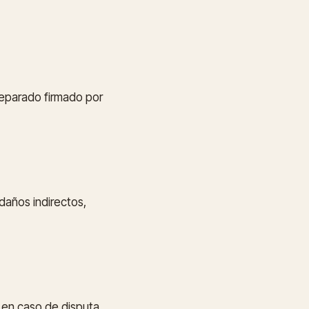
separado firmado por
daños indirectos,
, en caso de disputa,