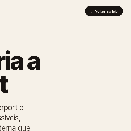
← Voltar ao lab
ia a
t
rport e
síveis,
nterna que