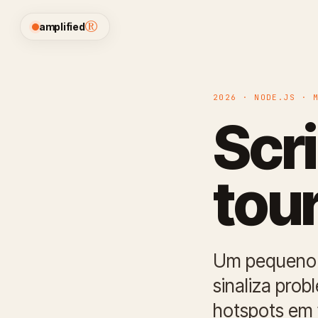
®
amplified
2026 · NODE.JS · 
Scri
tou
Um pequeno s
sinaliza prob
hotspots em f