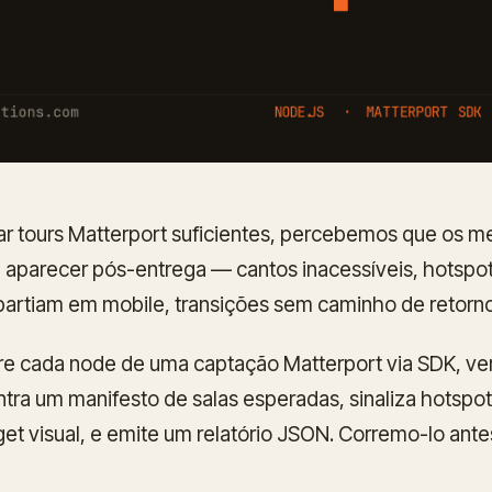
ar tours Matterport suficientes, percebemos que os 
 aparecer pós-entrega — cantos inacessíveis, hotspo
rtiam em mobile, transições sem caminho de retorno 
rre cada node de uma captação Matterport via SDK, ver
ntra um manifesto de salas esperadas, sinaliza hotspo
rget visual, e emite um relatório JSON. Corremo-lo ant