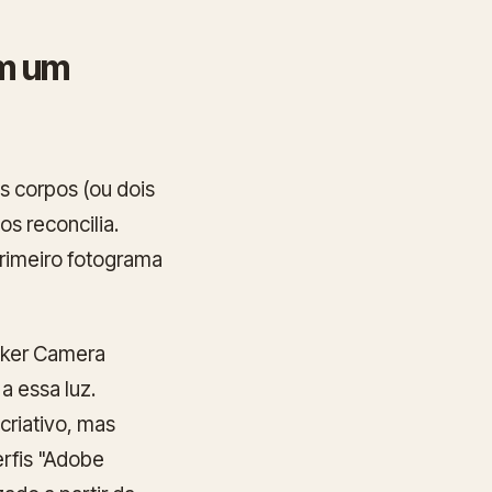
om um
is corpos (ou dois
s reconcilia.
primeiro fotograma
ecker Camera
a essa luz.
criativo, mas
erfis "Adobe