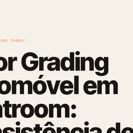
EDRO THOMAZ
or Grading
omóvel em
htroom:
sistência d