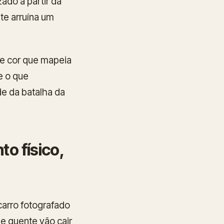
ado a partir da
te arruína um
de cor que mapeia
e o que
de da batalha da
to físico,
carro fotografado
 e quente vão cair