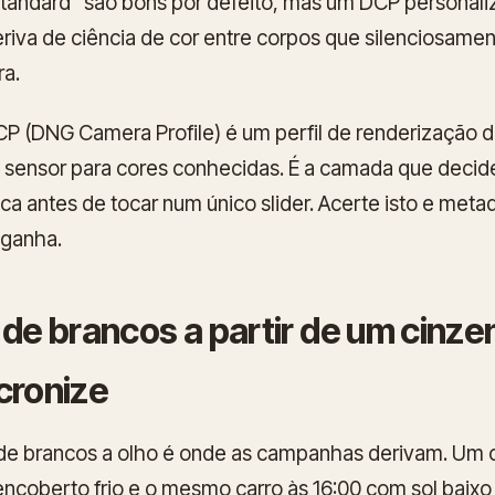
tandard" são bons por defeito, mas um DCP personaliz
riva de ciência de cor entre corpos que silenciosamen
ra.
P (DNG Camera Profile)
é um perfil de renderização 
o sensor para cores conhecidas. É a camada que decid
ica antes de tocar num único slider. Acerte isto e meta
 ganha.
 de brancos a partir de um cinzen
cronize
 de brancos a olho é onde as campanhas derivam. Um 
encoberto frio e o mesmo carro às 16:00 com sol baixo