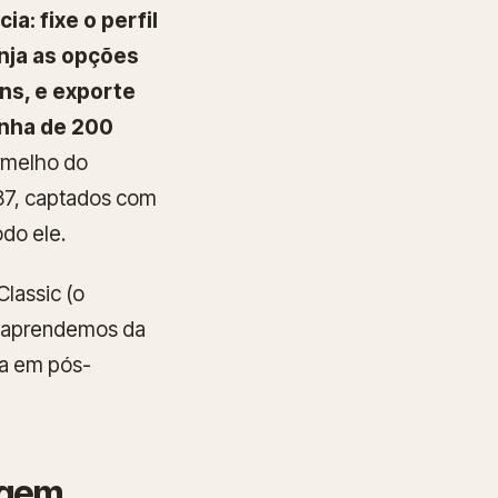
a: fixe o perfil
inja as opções
ons, e exporte
nha de 200
ermelho do
187, captados com
do ele.
lassic (o
 e aprendemos da
va em pós-
agem