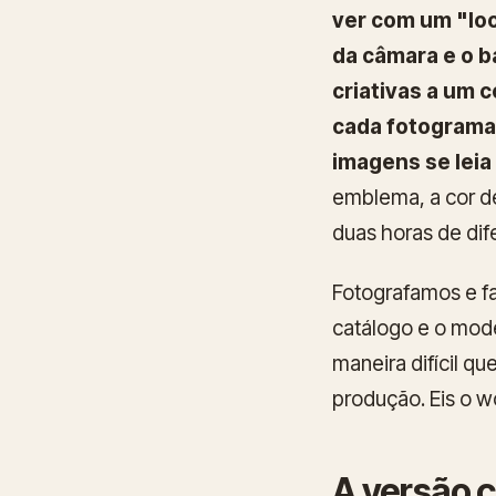
ver com um "loo
da câmara e o b
criativas a um 
cada fotograma
imagens se lei
emblema, a cor d
duas horas de dif
Fotografamos e f
catálogo e o mode
maneira difícil q
produção. Eis o 
A versão 