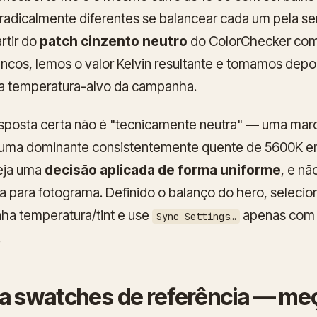
radicalmente diferentes se balancear cada um pela s
rtir do
patch cinzento neutro
do ColorChecker com
ncos, lemos o valor Kelvin resultante e tomamos dep
 a temperatura-alvo da campanha.
esposta certa
não
é "tecnicamente neutra" — uma mar
 uma dominante consistentemente quente de 5600K e
seja uma
decisão aplicada de forma uniforme
, e n
a para fotograma. Definido o balanço do hero, selecio
a temperatura/tint e use
apenas com 
Sync Settings…
.
ua swatches de referência — me