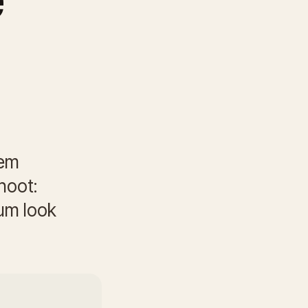
 em
hoot:
 um look