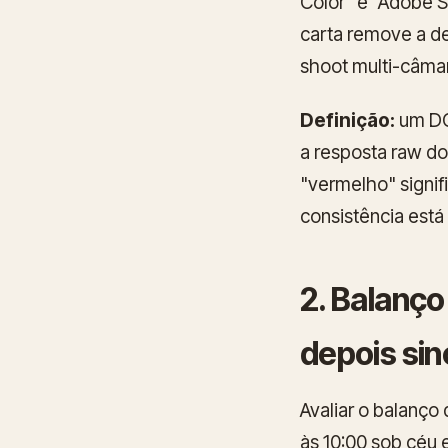
Color" e "Adobe S
carta remove a de
shoot multi-câma
Definição:
um
DC
a resposta raw d
"vermelho" signif
consistência está
2. Balanço
depois sin
Avaliar o balanço
às 10:00 sob céu 