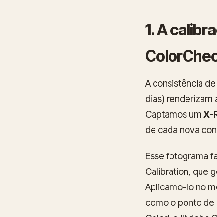
1. A cali
ColorChec
A consistência de
dias) renderizam 
Captamos um
X-
de cada nova cond
Esse fotograma fa
Calibration, que 
Aplicamo-lo no 
como o ponto de p