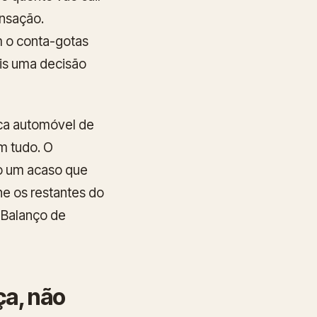
ensação.
 o conta-gotas
ois uma decisão
ca automóvel de
m tudo. O
ão um acaso que
ne os restantes do
Balanço de
ça, não