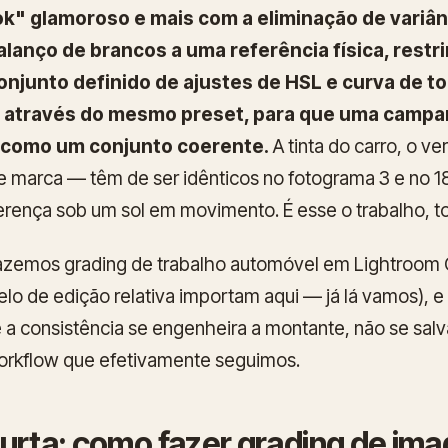
k" glamoroso e mais com a eliminação de variânci
alanço de brancos a uma referência física, restr
conjunto definido de ajustes de HSL e curva de t
 através do mesmo preset, para que uma campa
a como um conjunto coerente.
A tinta do carro, o v
e marca — têm de ser idênticos no fotograma 3 e no 
erença sob um sol em movimento. É esse o trabalho, to
azemos grading de trabalho automóvel em Lightroom C
lo de edição relativa importam aqui — já lá vamos),
ue a consistência se engenheira a montante, não se sal
workflow que efetivamente seguimos.
curta: como fazer grading de im