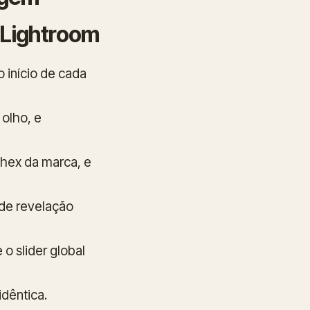
 Lightroom
 início de cada
 olho, e
s hex da marca, e
 de revelação
o slider global
idêntica.