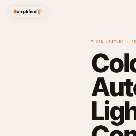
®
amplified
7 MIN LEITURA · P
Col
Aut
Lig
Con