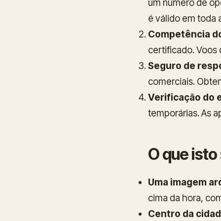
um número de ope
é válido em toda 
Competência do
certificado. Voos
Seguro de respon
comerciais. Obtenh
Verificação do 
temporárias. As a
O que isto
Uma imagem arq
cima da hora, co
Centro da cidad