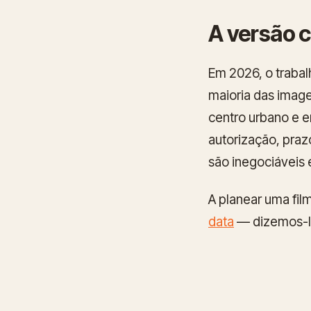
A versão c
Em 2026, o trabal
maioria das image
centro urbano e e
autorização, pra
são inegociáveis 
A planear uma fi
data
— dizemos-lh