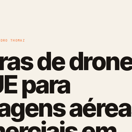
EDRO THOMAZ
ras de dron
UE para
magens aére
erciais em