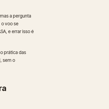
mas a pergunta
 o voo se
, e errar isso é
o prática das
, sem o
ra