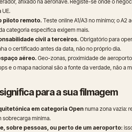
rador, afixado na aeronave. Registe-se onde o negóc
a UE.
 piloto remoto.
Teste online A1/A3 no mínimo; o A2 
 da categoria específica exigem mais.
sabilidade civil a terceiros.
Obrigatório para ope
a o certificado antes da data, não no próprio dia.
espaço aéreo.
Geo-zonas, proximidade de aeroportos
pps e o mapa nacional são a fonte da verdade, não a m
 significa para a sua filmagem
uitetónica em categoria Open
numa zona vazia: r
m sobrecarga mínima.
e, sobre pessoas, ou perto de um aeroporto:
iss