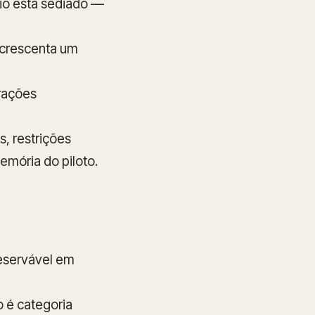
io está sediado —
acrescenta um
rações
, restrições
emória do piloto.
eservável em
o é categoria