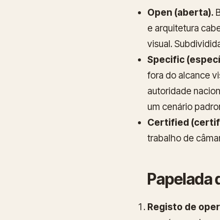
Open (aberta).
B
e arquitetura cab
visual. Subdividi
Specific (especí
fora do alcance v
autoridade nacion
um cenário padro
Certified (certi
trabalho de câmar
Papelada q
Registo de oper