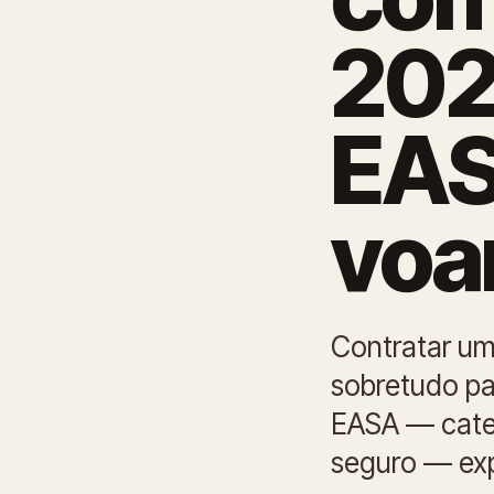
202
EAS
vo
Contratar um
sobretudo pa
EASA — categ
seguro — exp