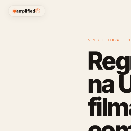
®
amplified
6 MIN LEITURA · P
Reg
na 
fil
com