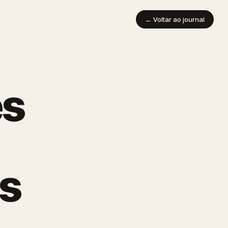
← Voltar ao journal
es
as