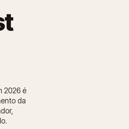
st
m 2026 é
mento da
dor,
do.