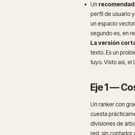
Un
recomendad
perfil de usuario
un espacio vector
segundo es, en re
La versión corta
texto. Es un prob
tuyo. Visto así, e
Eje 1 — Cos
Un ranker con gra
cuesta prácticame
divisiones de árbo
red, sin contador 