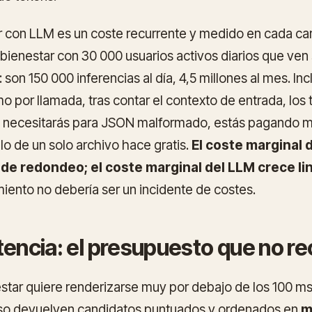
con LLM es un coste recurrente y medido en cada carg
ienestar con 30 000 usuarios activos diarios que ven
: son 150 000 inferencias al día, 4,5 millones al mes. In
o por llamada, tras contar el contexto de entrada, los 
ue necesitarás para JSON malformado, estás pagando 
o de un solo archivo hace gratis.
El coste marginal 
r de redondeo; el coste marginal del LLM crece l
miento no debería ser un incidente de costes.
tencia: el presupuesto que no r
star quiere renderizarse muy por debajo de los 100 ms
so devuelven candidatos puntuados y ordenados en
m