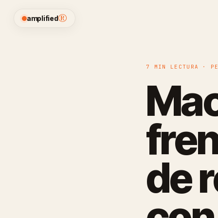
®
amplified
7 MIN LECTURA · P
Mac
fre
de 
con