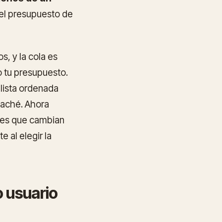
 el presupuesto de
, y la cola es
o tu presupuesto.
 lista ordenada
 caché. Ahora
nes que cambian
 al elegir la
o usuario