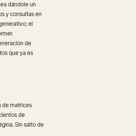
sea dándole un
os y consultas en
enerativo; el
ormer.
eneración de
tos que ya es
n de matrices
cientos de
gina. Sin salto de