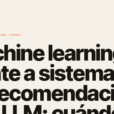
EDRO THOMAZ
hine learni
nte a sistem
recomendac
 LLM: cuánd