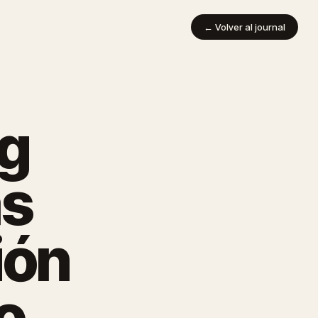
← Volver al journal
ng
as
ión
o