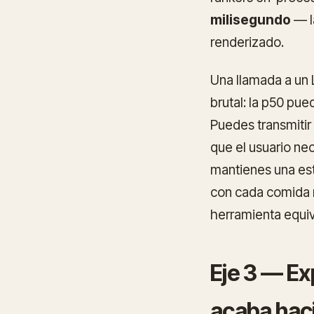
milisegundo
— l
renderizado.
Una llamada a un 
brutal: la p50 pu
Puedes transmitir 
que el usuario ne
mantienes una es
con cada comida r
herramienta equiv
Eje 3 — Ex
acaba hac