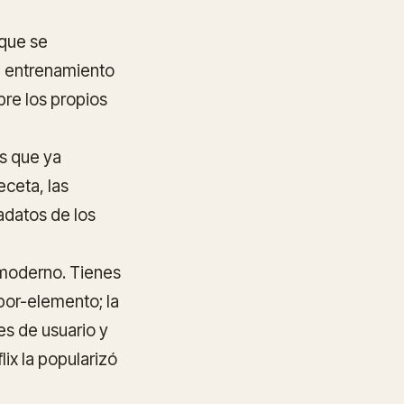
que se
e entrenamiento
bre los propios
s que ya
ceta, las
adatos de los
o moderno. Tienes
por-elemento; la
s de usuario y
ix la popularizó