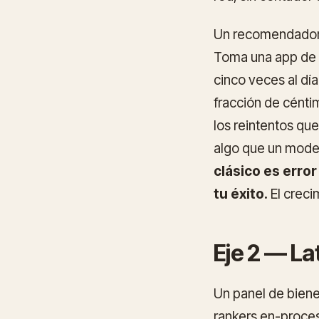
Un recomendador 
Toma una app de b
cinco veces al día
fracción de céntim
los reintentos q
algo que un model
clásico es erro
tu éxito.
El creci
Eje 2 — La
Un panel de biene
rankers en-proce