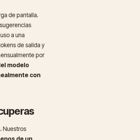
a de pantalla.
 sugerencias
cluso a una
tokens de salida y
mensualmente por
del modelo
inealmente con
ecuperas
. Nuestros
enos de un