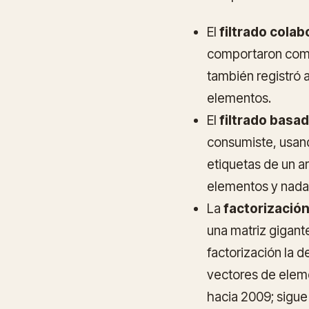
El
filtrado colab
comportaron como 
también registró a
elementos.
El
filtrado basa
consumiste, usand
etiquetas de un a
elementos y nada 
La
factorizació
una matriz gigant
factorización la
vectores de eleme
hacia 2009; sigue