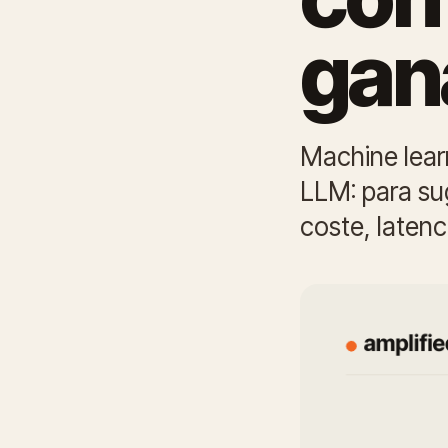
gan
Machine lear
LLM: para su
coste, latenci