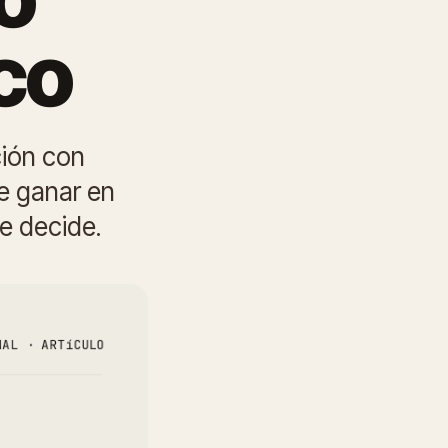
co
ción con
e ganar en
se decide.