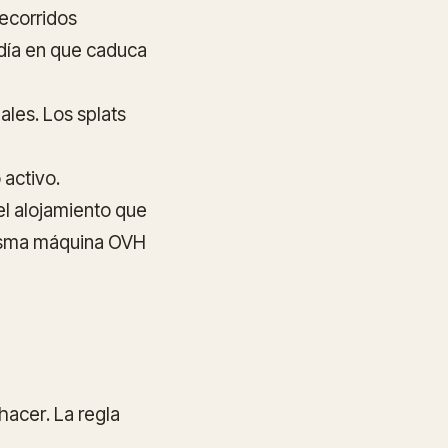
recorridos
l día en que caduca
les. Los splats
 activo.
el alojamiento que
misma máquina OVH
hacer
. La regla