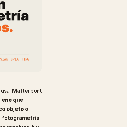
: usar
Matterport
tiene que
co objeto o
r
fotogrametría