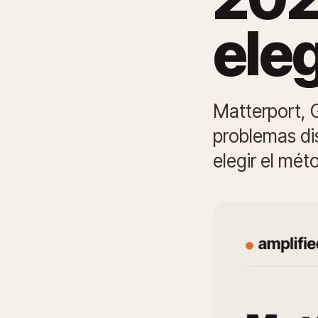
ele
Matterport, G
problemas di
elegir el mét