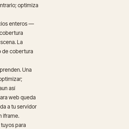
ntrario; optimiza
cios enteros —
 cobertura
escena. La
o de cobertura
rprenden. Una
optimizar;
un así
 para web queda
a a tu servidor
 iframe.
 tuyos para