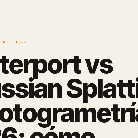
EDRO THOMAZ
terport vs
ssian Splatt
Fotogrametrí
6: cómo