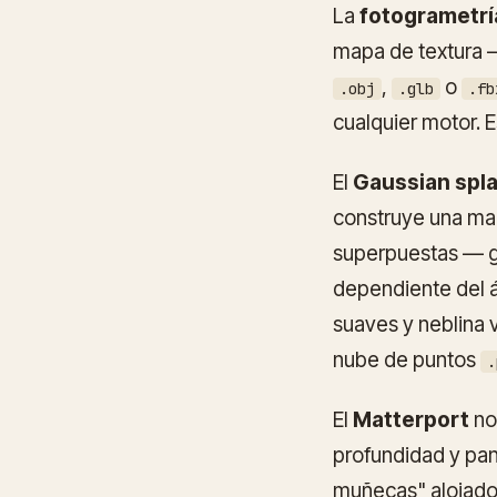
La
fotogrametrí
mapa de textura —
,
o
.obj
.glb
.fb
cualquier motor. 
El
Gaussian spla
construye una ma
superpuestas — ga
dependiente del á
suaves y neblina 
nube de puntos
.
El
Matterport
no
profundidad y pan
muñecas" alojado,