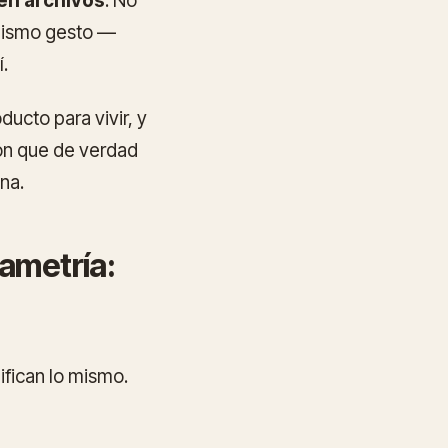
en archivos
. No
 mismo gesto —
.
ucto para vivir, y
ión que de verdad
na.
rametría:
ifican lo mismo.