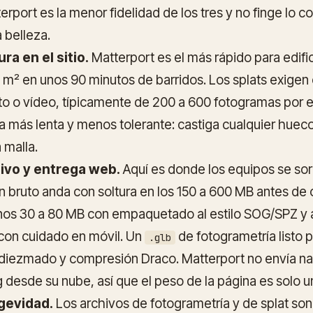
port es la menor fidelidad de los tres y no finge lo co
a belleza.
a en el sitio.
Matterport es el más rápido para edifi
 m² en unos 90 minutos de barridos. Los splats exigen
oto o vídeo, típicamente de 200 a 600 fotogramas por 
la más lenta y menos tolerante: castiga cualquier huec
 malla.
ivo y entrega web.
Aquí es donde los equipos se so
n bruto anda con soltura en los 150 a 600 MB antes de 
os 30 a 80 MB con empaquetado al estilo SOG/SPZ y a
on cuidado en móvil. Un
de fotogrametría listo
.glb
 diezmado y compresión Draco. Matterport no envía nad
desde su nube, así que el peso de la página es solo un
gevidad.
Los archivos de fotogrametría y de splat son