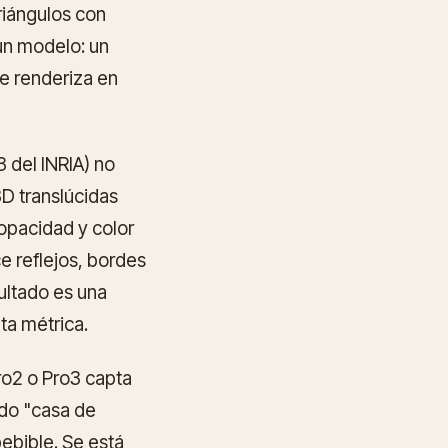
riángulos con
 un modelo: un
e renderiza en
 del INRIA) no
D translúcidas
opacidad y color
e reflejos, bordes
ultado es una
ta métrica.
ro2 o Pro3 capta
ido "casa de
ebible. Se está