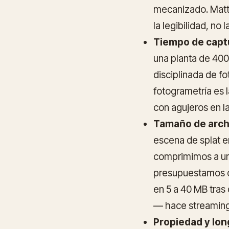
mecanizado. Matter
la legibilidad, no l
Tiempo de captur
una planta de 400
disciplinada de f
fotogrametría es 
con agujeros en la
Tamaño de arch
escena de splat e
comprimimos a un
presupuestamos c
en 5 a 40 MB tras
— hace streaming 
Propiedad y lon