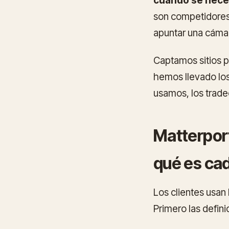
cuando se nece
son competidores
apuntar una cámar
Captamos sitios p
hemos llevado los
usamos, los trade
Matterport
qué es cad
Los clientes usan
Primero las defin