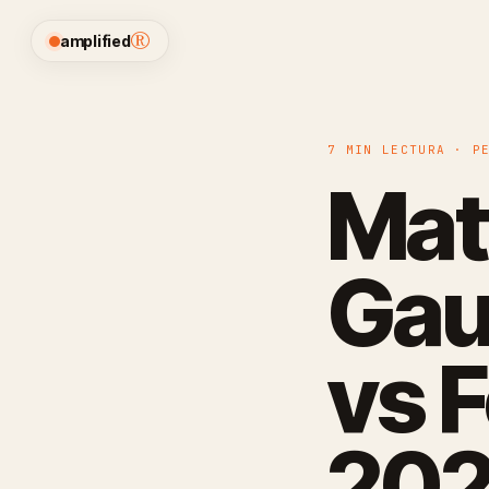
®
amplified
7 MIN LECTURA · P
Mat
Gau
vs 
202