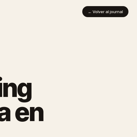
← Volver al journal
ing
a en