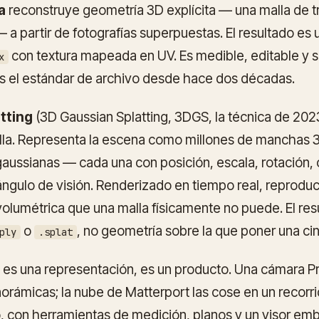
a
reconstruye geometría 3D explícita — una malla de t
 a partir de fotografías superpuestas. El resultado es
con textura mapeada en UV. Es medible, editable y s
x
Es el estándar de archivo desde hace dos décadas.
tting
(3D Gaussian Splatting, 3DGS, la técnica de 2023
lla. Representa la escena como millones de manchas 3
ussianas — cada una con posición, escala, rotación, 
ngulo de visión. Renderizado en tiempo real, reproduc
volumétrica que una malla físicamente no puede. El res
o
, no geometría sobre la que poner una cin
ply
.splat
 es una representación, es un
producto
. Una cámara P
orámicas; la nube de Matterport las cose en un recorr
 con herramientas de medición, planos y un visor emb