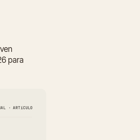
lven
26 para