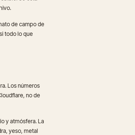
hivo.
ormato de campo de
si todo lo que
ura. Los números
loudflare, no de
rio y atmósfera. La
dra, yeso, metal