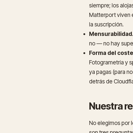
siempre; los aloja
Matterport viven e
la suscripción.
Mensurabilidad
no — no hay supe
Forma del coste
Fotogrametría y s
ya pagas (para n
detrás de Cloudfla
Nuestra re
No elegimos por l
son tres pregunta