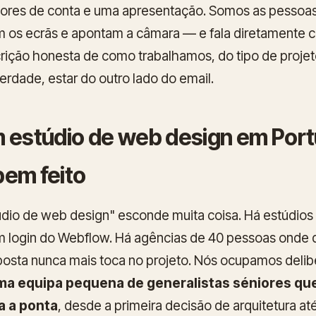
ores de conta e uma apresentação. Somos as pessoa
 os ecrãs e apontam a câmara — e fala diretamente c
crição honesta de como trabalhamos, do tipo de proje
erdade, estar do outro lado do email.
m estúdio de web design em Port
bem feito
údio de web design" esconde muita coisa. Há estúdios
m login do Webflow. Há agências de 40 pessoas onde
posta nunca mais toca no projeto. Nós ocupamos del
ma equipa pequena de generalistas séniores q
a a ponta
, desde a primeira decisão de arquitetura até