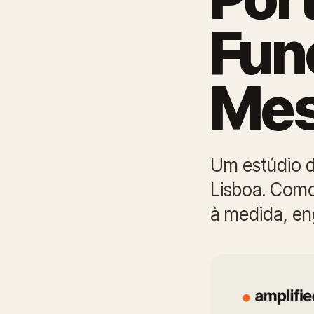
Fun
Me
Um estúdio d
Lisboa. Como
à medida, en