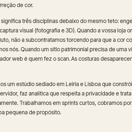
rreção de cor.
 significa três disciplinas debaixo do mesmo teto: eng
aptura visual (fotografia e 3D). Quando a vossa loja o
duto, não a subcontratamos torcendo para que a cor 
os nós. Quando um sítio patrimonial precisa de uma v
izador web é quem fez o scan. As costuras desaparec
s um estúdio sediado em Leiria e Lisboa que constrói
rvidor, faz analítica que respeita a privacidade e trata
amente. Trabalhamos em sprints curtos, cobramos por
a pequena de propósito.