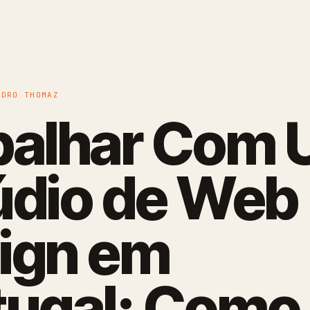
EDRO THOMAZ
balhar Com
údio de Web
ign em
tugal: Como