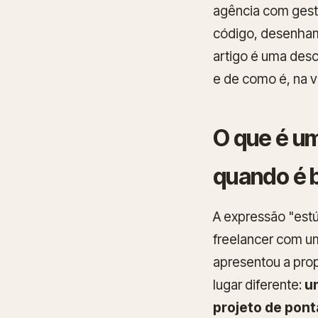
agência com gest
código, desenham
artigo é uma des
e de como é, na v
O que é u
quando é 
A expressão "est
freelancer com u
apresentou a pro
lugar diferente:
u
projeto de pont