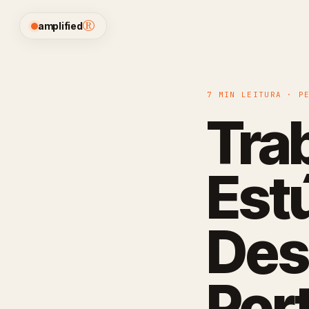
®
amplified
7 MIN LEITURA · P
Tra
Est
Des
Por