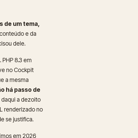
a
s de um tema,
 conteúdo e da
cisou dele.
. PHP 8.3 em
ve no Cockpit
que a mesma
o há passo de
daqui a dezoito
L renderizado no
se justifica.
ruímos em 2026