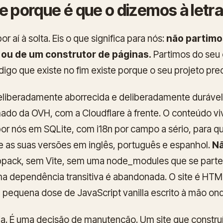
e porque é que o dizemos à letr
r aí à solta. Eis o que significa para nós:
não partimo
ou de um construtor de páginas.
Partimos do seu
digo que existe no fim existe porque o seu projeto pre
deliberadamente aborrecida e deliberadamente durável
hado da OVH, com a Cloudflare à frente. O conteúdo vi
por nós em SQLite, com i18n por campo a sério, para 
e as suas versões em inglês, português e espanhol.
Nã
ck, sem Vite, sem uma node_modules que se parte 
 dependência transitiva é abandonada. O site é HTM
pequena dose de JavaScript vanilla escrito à mão onde 
gia. É uma decisão de manutenção. Um site que const