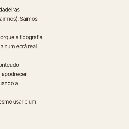
dadeiras
sairmos). Saímos
rque a tipografia
ha num ecrã real
conteúdo
 apodrecer.
quando a
smo usar e um