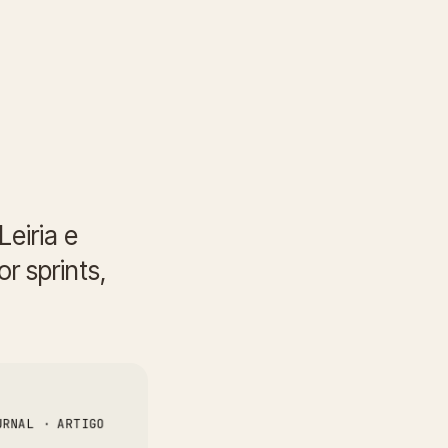
eiria e
r sprints,