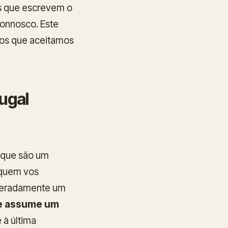
s que escrevem o
onnosco. Este
tos que aceitamos
ugal
 que são um
 quem vos
iberadamente um
ue assume um
 à última