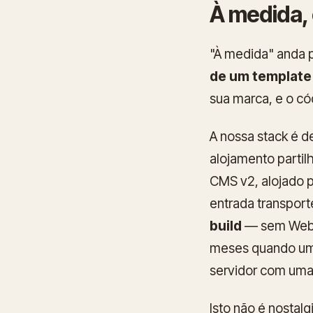
À medida, 
"À medida" anda po
de um template 
sua marca, e o có
A nossa stack é 
alojamento partil
CMS v2, alojado 
entrada transport
build
— sem Webpa
meses quando uma
servidor com uma 
Isto não é nostal