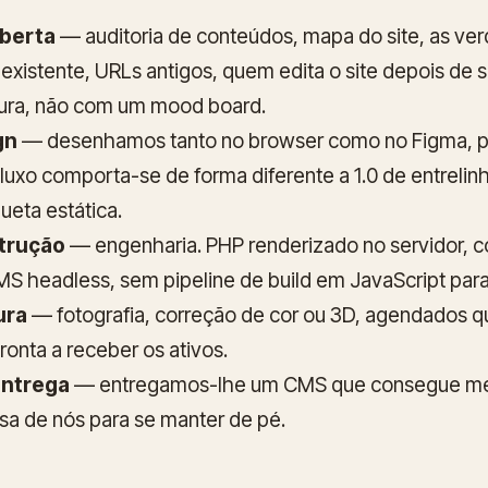
oberta
— auditoria de conteúdos, mapa do site, as ver
 existente, URLs antigos, quem edita o site depois de 
ura, não com um mood board.
gn
— desenhamos tanto no browser como no Figma, po
uxo comporta-se de forma diferente a 1.0 de entrelin
eta estática.
strução
— engenharia. PHP renderizado no servidor, 
 headless, sem pipeline de build em JavaScript para
ura
— fotografia, correção de cor ou 3D, agendados 
ronta a receber os ativos.
entrega
— entregamos-lhe um CMS que consegue me
isa de nós para se manter de pé.