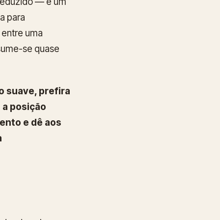
 reduzido — é um
a para
a entre uma
esume-se quase
o suave, prefira
 a posição
ento e dê aos
a
?