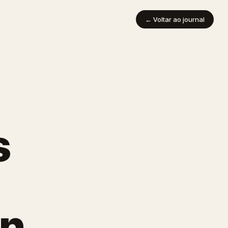
← Voltar ao journal
s
gn