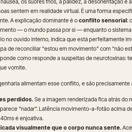
 náusea, os suores frios, a palidez, a desorientação e 
as sentem em realidade virtual. É uma forma específ
nte. A explicação dominante é o
conflito sensorial
: 
mento — o mundo passa por si — enquanto o sistema v
rio no ouvido interno, indica que está perfeitamente i
mpa de reconciliar "estou em movimento" com "não es
ponde como responde a suspeitas de neurotoxinas: t
que vomite.
genharia alimentam esse conflito, e são precisamente 
es perdidos.
Se a imagem renderizada fica atrás do
parece "nadar". Latência movimento-a-fotão acima d
 40ms é enjoativa.
icada visualmente que o corpo nunca sente.
Acel