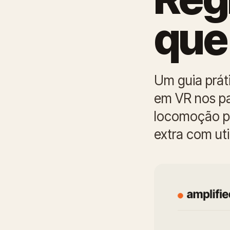
que
Um guia prát
em VR nos pa
locomoção po
extra com uti