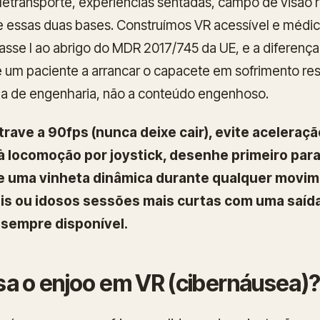
letransporte, experiências sentadas, campo de visão
e essas duas bases. Construímos VR acessível e médic
lasse I ao abrigo do MDR 2017/745 da UE, e a diferenç
 e um paciente a arrancar o capacete em sofrimento r
ina de engenharia, não a conteúdo engenhoso.
trave a 90fps (nunca deixe cair), evite aceleraçã
à locomoção por joystick, desenhe primeiro para
ue uma vinheta dinâmica durante qualquer movim
is ou idosos sessões mais curtas com uma saíd
 sempre disponível.
sa o enjoo em VR (cibernáusea)