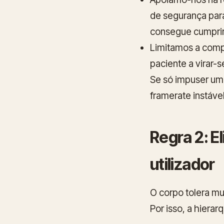
de segurança par
consegue cumprir
Limitamos a comp
paciente a virar-
Se só impuser uma
framerate instáve
Regra 2: E
utilizador
O corpo tolera m
Por isso, a hiera