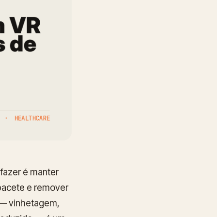
 fazer é manter
apacete e remover
o — vinhetagem,