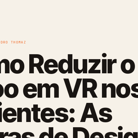
EDRO THOMAZ
o Reduzir o
oo em VR no
ientes: As
ras de Desi