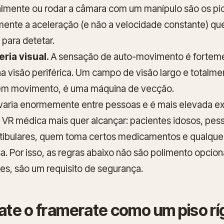
almente ou rodar a câmara com um manípulo são os pi
ente a aceleração (e não a velocidade constante) qu
o para detetar.
ria visual.
A sensação de auto-movimento é forteme
 visão periférica. Um campo de visão largo e totalme
 em movimento, é uma máquina de vecção.
e varia enormemente entre pessoas e é mais elevada 
 VR médica mais quer alcançar: pacientes idosos, pe
tibulares, quem toma certos medicamentos e qualquer
a. Por isso, as regras abaixo não são polimento opcio
es, são um requisito de segurança.
rate o framerate como um piso rí