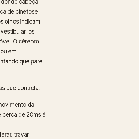
a dor de cabeça
ica de cinetose
os olhos indicam
estibular, os
móvel. O cérebro
tou em
entando que pare
as que controla:
 movimento da
e cerca de 20ms é
erar, travar,