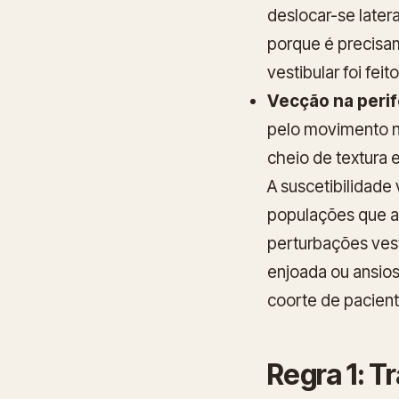
deslocar-se later
porque é precisam
vestibular foi feit
Vecção na perife
pelo movimento na
cheio de textura
A suscetibilidad
populações que a
perturbações ves
enjoada ou ansios
coorte de pacient
Regra 1: T