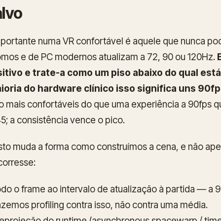
lvo
portante numa VR confortável é aquele que nunca pod
mos e de PC modernos atualizam a 72, 90 ou 120Hz.
sitivo e trate-a como um piso abaixo do qual está
ioria do hardware clínico isso significa uns 90fp
o mais confortáveis do que uma experiência a 90fps q
5; a consistência vence o pico.
sto muda a forma como construímos a cena, e não ap
corresse:
 o frame ao intervalo de atualização à partida — a 
zemos profiling contra isso, não contra uma média.
eprojeção do runtime (asynchronous spacewarp / ti