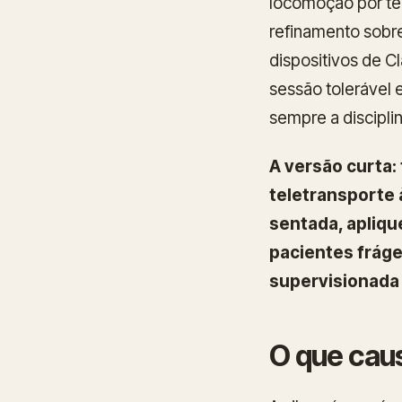
locomoção por te
refinamento sobr
dispositivos de C
sessão tolerável
sempre a discipl
A versão curta: 
teletransporte 
sentada, apliq
pacientes fráge
supervisionada
O que cau