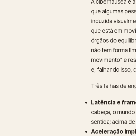
A
cibernáusea
é a
que algumas pesso
induzida visualme
que está em movi
órgãos do equilíb
não tem forma li
movimento" e res
e, falhando isso, 
Três falhas de en
Latência e fram
cabeça, o mundo 
sentida; acima de
Aceleração impl