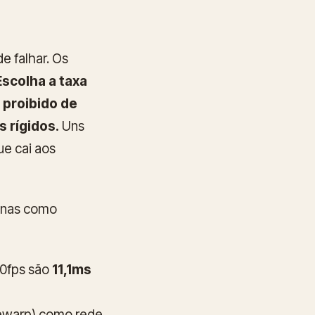
e falhar. Os
Escolha a taxa
 proibido de
s rígidos.
Uns
ue cai aos
enas como
90fps são
11,1ms
mewarp) como rede