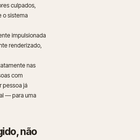
ores culpados,
e o sistema
nte impulsionada
nte renderizado,
exatamente nas
ssoas com
 pessoa já
nal — para uma
gido, não