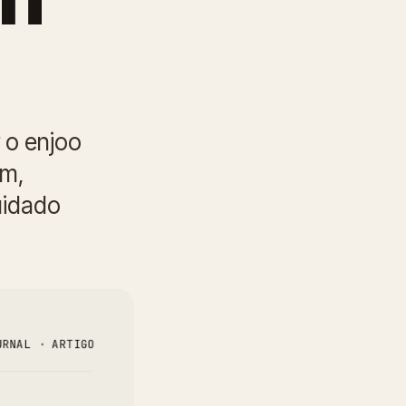
 o enjoo
em,
uidado