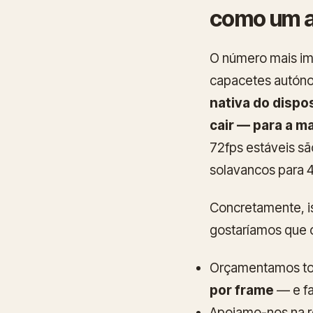
como um a
O número mais im
capacetes autóno
nativa do dispo
cair — para a ma
72fps estáveis sã
solavancos para 4
Concretamente, i
gostaríamos que 
Orçamentamos todo
por frame
— e fa
Apoiamo-nos na r