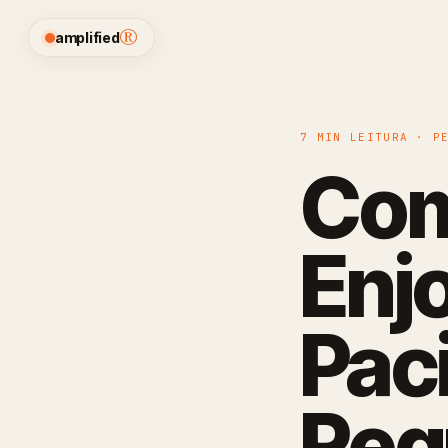
®
amplified
7 MIN LEITURA · P
Com
Enj
Pac
Reg