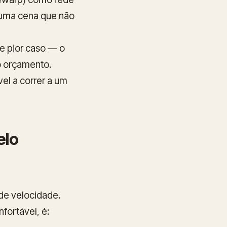
 uma cena que não
de
pior caso
— o
no orçamento.
el a correr a um
elo
de velocidade.
fortável, é: