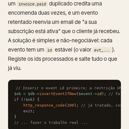
um
duplicado credita uma
invoice.paid
encomenda duas vezes, e um evento
retentado reenvia um email de "a sua
subscrição está ativa" que o cliente já recebeu.
A solução é simples e não-negociável: cada
evento tem um
estável (o valor
).
id
evt_...
Registe os ids processados e salte tudo o que
já viu.
Copy
// Inserir o event id primeiro; a restrição UNIQU
$ok
=
$db
->
insertEventIfNew
(
$event
->
id
)
;
// false
if
(
!
$ok
)
{
http_response_code
(
200
)
;
// já tratado, confi
exit
;
}
// ... fazer o trabalho real ...