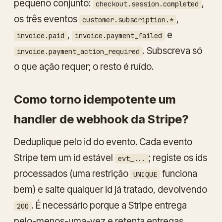
pequeno conjunto:
,
checkout.session.completed
os três eventos
,
customer.subscription.*
,
e
invoice.paid
invoice.payment_failed
. Subscreva só
invoice.payment_action_required
o que ação requer; o resto é ruído.
Como torno idempotente um
handler de webhook da Stripe?
Deduplique pelo id do evento. Cada evento
Stripe tem um id estável
; registe os ids
evt_...
processados (uma restrição
funciona
UNIQUE
bem) e salte qualquer id já tratado, devolvendo
. É necessário porque a Stripe entrega
200
pelo-menos-uma-vez e retenta entregas