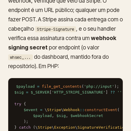
webhook, verifique que veio da Stripe. O
endpoint é um URL público; qualquer um pode
fazer POST. A Stripe assina cada entrega com o
cabeçalho
, e o seu handler
Stripe-Signature
verifica essa assinatura contra um
webhook
signing secret
por endpoint (o valor
do dashboard, mantido fora do
whsec_...
repositório). Em PHP:
Copy
$payload
=
file_get_contents
(
'php://input'
)
;
$sig
=
$_SERVER
[
'HTTP_STRIPE_SIGNATURE'
]
??
''
;
try
{
$event
=
\
Stripe
\
Webhook
::
constructEvent
(
$payload
,
$sig
,
$webhookSecret
)
;
}
catch
(
\
Stripe
\
Exception
\
SignatureVerificationE