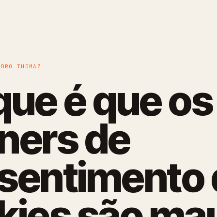
EDRO THOMAZ
que é que os
ners de
sentimento 
kies são ma