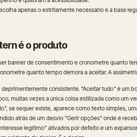
enho e quebram a acessibilidade.
colha apenas o estritamente necessário e a base leg
tern é o produto
uer banner de consentimento e cronometre quanto t
ronometre quanto tempo demora a aceitar. A assimetria
é deprimentemente consistente. "Aceitar tudo" é um bo
foco, muitas vezes a única coisa estilizada como um ve
udo", se sequer existe, aparece como texto simples, um
ndido atrás de um desvio "Gerir opções" onde é rece
"interesse legítimo" ativados por defeito e um expans