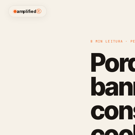
®
amplified
8 MIN LEITURA · P
Por
ban
con
coo