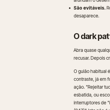
afundam o desemp
São evitáveis.
Re
desaparece.
O dark pat
Abra quase qualq
recusar. Depois c
O guião habitual 
contraste, já em 
ação. "Rejeitar t
esbatida, ou esco
interruptores de 