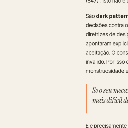
(847)". Isto não é
São
dark patter
decisões contra o
diretrizes de de
apontaram explici
aceitação. O cons
inválido. Por iss
monstruosidade
Se o seu meca
mais difícil 
E é precisamente 