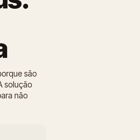
a
porque são
 A solução
para não