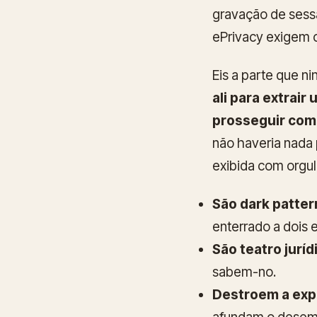
gravação de sessã
ePrivacy exigem c
Eis a parte que n
ali para extrair
prosseguir com
não haveria nada p
exibida com orgu
São dark patter
enterrado a dois e
São teatro juríd
sabem-no.
Destroem a expe