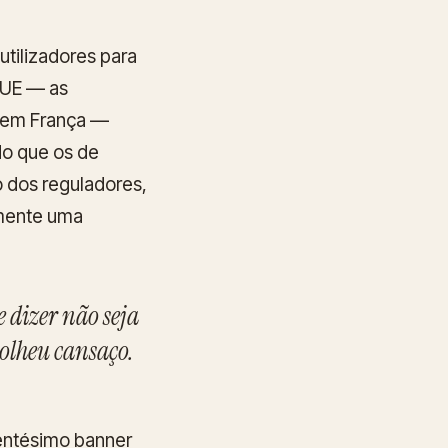
tilizadores para
a UE — as
L em França —
do que os de
o dos reguladores,
amente uma
 dizer não seja
colheu cansaço.
gentésimo banner