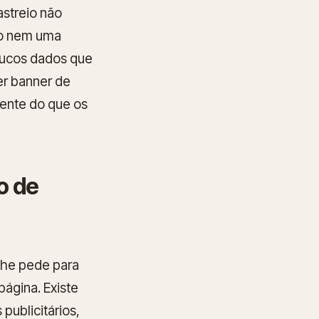
streio não
to nem uma
oucos dados que
er banner de
mente do que os
o de
e lhe pede para
página. Existe
 publicitários,