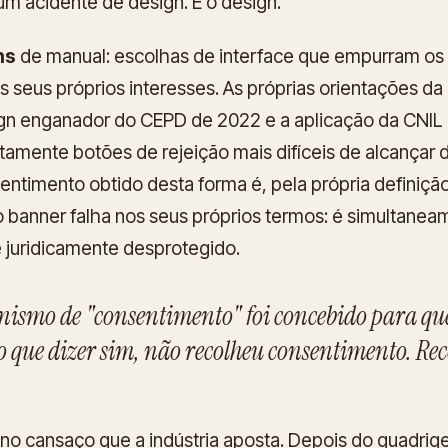
 um acidente de design. É o design.
ns
de manual: escolhas de interface que empurram os u
s seus próprios interesses. As próprias orientações d
sign enganador do CEPD de 2022 e a aplicação da CNI
tamente botões de rejeição mais difíceis de alcançar 
entimento obtido desta forma é, pela própria definiçã
o o banner falha nos seus próprios termos: é simultane
e
juridicamente desprotegido.
nismo de "consentimento" foi concebido para que
do que dizer sim, não recolheu consentimento. Re
no cansaço que a indústria aposta. Depois do quadri