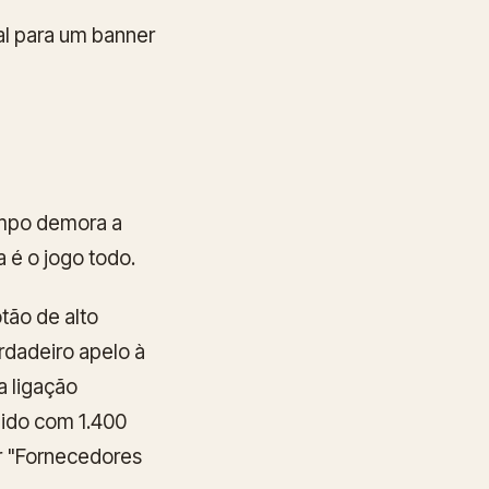
al para um banner
empo demora a
 é o jogo todo.
tão de alto
rdadeiro apelo à
a ligação
bido com 1.400
or "Fornecedores