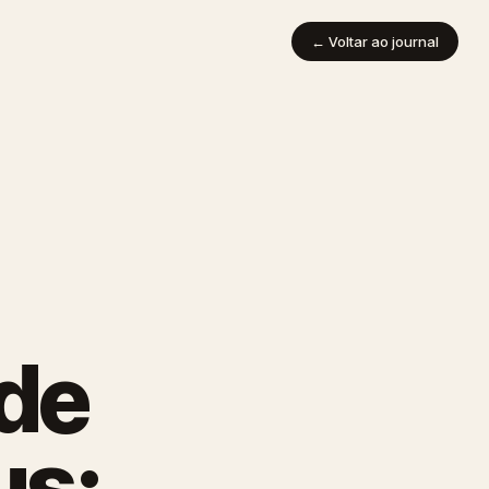
← Voltar ao journal
de
us: